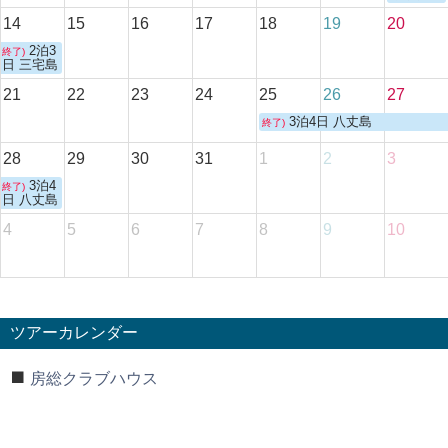
14
15
16
17
18
19
20
2泊3
終了)
日 三宅島
21
22
23
24
25
26
27
3泊4日 八丈島
終了)
28
29
30
31
1
2
3
3泊4
終了)
日 八丈島
4
5
6
7
8
9
10
ツアーカレンダー
房総クラブハウス