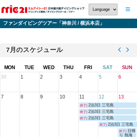
ファンダイビングツアー「神奈川 / 横浜本店」
7月のスケジュール
MON
TUE
WED
THU
FRI
SAT
SUN
30
1
2
3
4
5
6
7
8
9
10
11
12
13
2泊3日 三宅島
終了)
2泊3日 三宅島
終了)
2泊3日 三宅島
終了)
2泊3日 三宅島
終了)
日帰
終了)
り 熱海