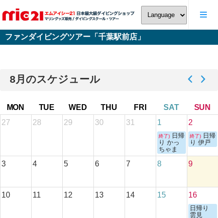
ファンダイビングツアー「千葉駅前店」
8月のスケジュール
MON
TUE
WED
THU
FRI
SAT
SUN
27
28
29
30
31
1
2
日帰
日帰
終了)
終了)
り かっ
り 伊戸
ちゃま
3
4
5
6
7
8
9
10
11
12
13
14
15
16
日帰り
雲見